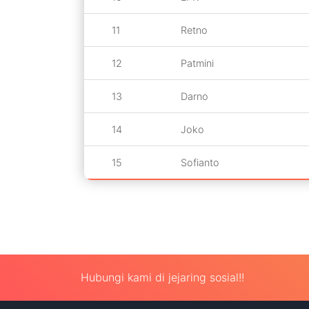
11
Retno
12
Patmini
13
Darno
14
Joko
15
Sofianto
Hubungi kami di jejaring sosial!!