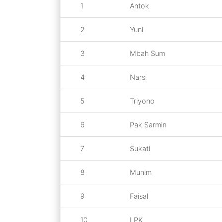
1
Antok
2
Yuni
3
Mbah Sum
4
Narsi
5
Triyono
6
Pak Sarmin
7
Sukati
8
Munim
9
Faisal
10
LPK