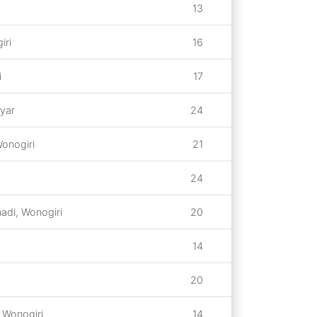
13
iri
16
i
17
yar
24
onogiri
21
24
adi, Wonogiri
20
14
20
 Wonogiri
14