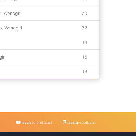
, Wonogiri
20
o, Wonogiri
22
13
iri
16
16
regarsport_official
regarsportofficial